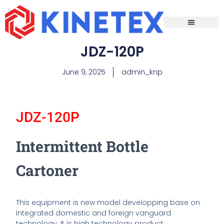
Packaging Lines
Packaging Machines
About Us
Events & Update
JDZ-120P
June 9, 2025
admin_knp
JDZ-120P
Intermittent Bottle
Cartoner
This equipment is new model developping base on
integrated domestic and foreign vanguard
technology. It is high technology product