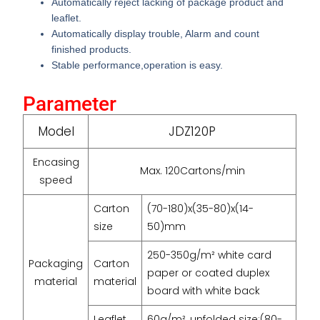
Automatically reject lacking of package product and
leaflet.
Automatically display trouble, Alarm and count
finished products.
Stable performance,operation is easy.
Parameter
Model
JDZ120P
Encasing
Max. 120Cartons/min
speed
Carton
(70-180)x(35-80)x(14-
size
50)mm
250-350g/m² white card
Packaging
Carton
paper or coated duplex
material
material
board with white back
Leaflet
60g/m², unfolded size:(80-