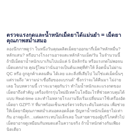
ตรวจแรงกดและน้ำหนักเม็ดยาได้แม่นยำ = เม็ดยา
คุณภาพสม่ำเสมอ
ลองนึกภาพดูว่า ในหนึ่งวันคุณผลิตเม็ดยาออกมากี่เม็ด?หลักหมื่น?
หลักแสน? หรือบางโรงงานอาจแตะหลักล้านเม็ด/วัน ในจำนวนนี้
ถ้ามีเม็ดยาน้ำหนักเบาเกินไปแม้แค่ 5 มิลลิกรัม หรือแรงกดไม่พอจน
เม็ดแตกง่าย คุณรู้ไหมว่านั่นอาจเป็นต้นเหตุที่ทำให้ ล็อตนั้นไม่ผ่าน
QC หรือ ถูกลูกค้าเคลมคืน ได้เลย และสิ่งที่เสียไป ไม่ใช่แค่เม็ดนั้นๆ
แต่รวมถึง “ความน่าเชื่อถือของแบรนด์” ซึ่งกว่าจะได้คืนมา ไม่ง่าย
เลย ในบทความนี้ เราจะมาคุยกันว่า ทำไมน้ำหนักและแรงกดของ
เม็ดยาถึงสำคัญ เครื่องจักรรุ่นใหม่มีเทคโนโลยีอะไรที่ช่วยควบคุมได้
แบบ Real-time และทำไมหลายโรงงานจึงเริ่มเปลี่ยนมาใช้เครื่องอัด
เม็ดยา GZPT-Y ที่มาพร้อมเซ็นเซอร์ตรวจจับระดับไมครอน เพื่อช่วย
ให้เม็ดยามีคุณภาพสม่ำเสมอตลอดล็อต ปัญหาน้ำหนักเม็ดยาไม่เท่า
กัน อาจดูเล็ก…แต่ผลกระทบไม่เล็กเลย ในสายตาของผู้บริโภคทั่วไป
เม็ดยาอาจดูเหมือนกันหมดแต่ในความจริง ถ้าน้ำหนักต่างกันเพียง
นิดเดียว